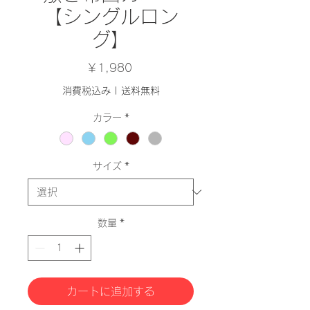
【シングルロン
グ】
価
￥1,980
格
消費税込み
|
送料無料
カラー
*
サイズ
*
数量
*
カートに追加する