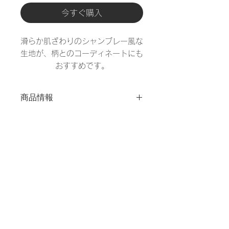
今すぐ購入
滑らか肌ざわりのシャンブレー風な
生地が、柄とのコーディネートにも
おすすめです。
商品情報
素材
ポリエステル100%
サイ
シングルロング
ズ
105cm×215cm
オンライン​ストア
その
表：プリント
他の
裏：無地カラー
商品
片側全開ファスナー
説明
ご利用について