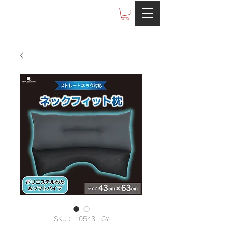
Otobe co.,ltd
SKU： 10543 GY