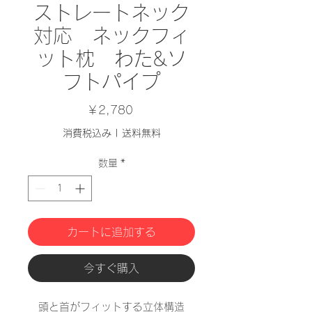
ストレートネック
対応 ネックフィ
ット枕 わた&ソ
フトパイプ
価
￥2,780
格
消費税込み
|
送料無料
数量
*
カートに追加する
今すぐ購入
頭と首がフィットする立体構造