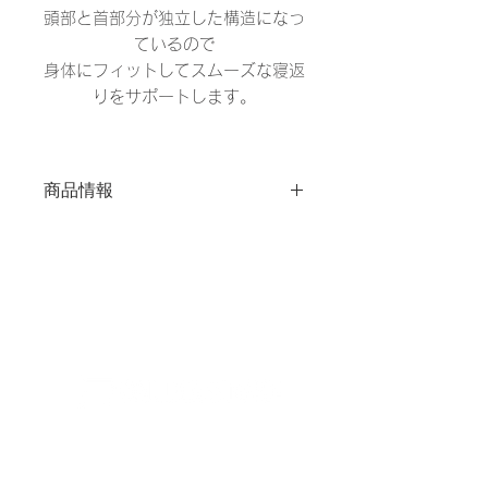
頭部と首部分が独立した構造になっ
ているので
身体にフィットしてスムーズな寝返
りをサポートします。
商品情報
品名
ネックフィット枕 わた
&ソフトパイプ
サイ
43㎝ｘ63㎝
ズ
オンライン​ストア
組成
側生地：ポリエステル
100%
中材：頭部分ポリエステ
ご利用について
ル100%
よくある質問
首部分ポリエチレ