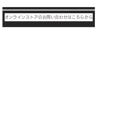
オンラインストアのお問い合わせはこちらから
Otobe
co.,ltd
音部株式会社
電話でのお問い合せ
0533-56-2370
受付時間／9:00〜17:00（土日祝日除く）
​メールでのお問い合せ