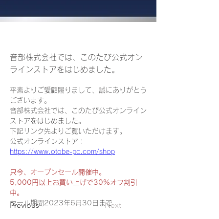
音部株式会社では、このたび公式オン
ラインストアをはじめました。
平素よりご愛顧賜りまして、誠にありがとう
ございます。
音部株式会社では、このたび公式オンライン
ストアをはじめました。
下記リンク先よりご覧いただけます。
公式オンラインストア：
https://www.otobe-pc.com/shop
只今、オープンセール開催中。
5,000円以上お買い上げで30%オフ割引
中。
セール期間2023年6月30日まで
Previous
Next