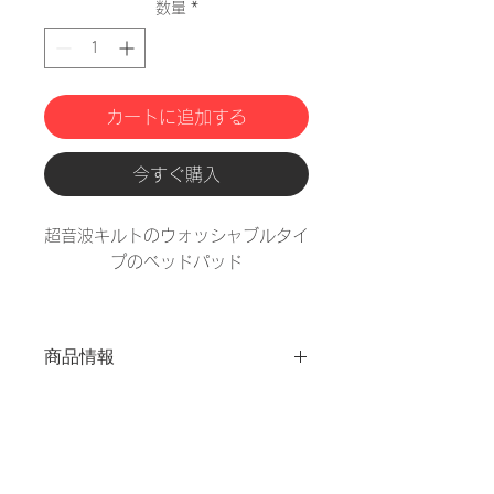
数量
*
カートに追加する
今すぐ購入
超音波キルトのウォッシャブルタイ
プのベッドパッド
商品情報
品名
ベッドパッド
サイ
シングル
ズ
100x200cm